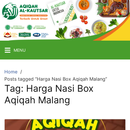
Skip
to
content
Aqiqah
Malang
Terbaik
MENU
Catering
Aqiqah
Home
Termurah
Posts tagged “Harga Nasi Box Aqiqah Malang”
&
Tag:
Harga Nasi Box
Terpercaya
Aqiqah Malang