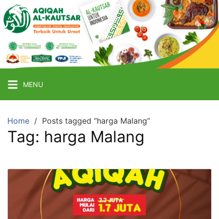
Skip
to
content
Aqiqah
Malang
Terbaik
MENU
Catering
Aqiqah
Home
Posts tagged “harga Malang”
Termurah
Tag:
harga Malang
&
Terpercaya